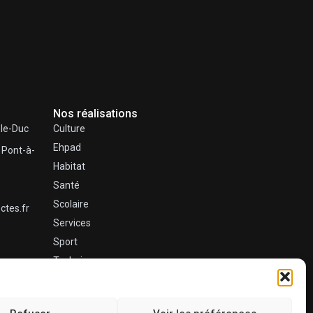
Nos réalisations
-le-Duc
Culture
Ehpad
 Pont-à-
Habitat
Santé
Scolaire
tes.fr
Services
Sport
Techniques
Tertiaire
Urbain