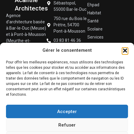
Acanthe
Sébastopol,
Ehpad
Architectes
55000 Bar-le-Duc
Habitat
Agence
750 rue du Bois le
Santé
d’architecture basée
Prêtre, 54700
à Bar-le-Duc (Meuse)
Scolaire
Pont-à-Mousson
et à Pont-à-Mousson
Services
03 83 81 46 36
(Meurthe-et-
Sport
Moselle), spécialisée
contact@groupeacanthearchitectes.fr
Gérer le consentement
dans la conception
Techniques
de logements
Tertiaire
Pour offrir les meilleures expériences, nous utilisons des technologies
collectifs,
telles que les cookies pour stocker et/ou accéder aux informations des
Urbain
équipements publics
appareils. Le fait de consentir à ces technologies nous permettra de
et rénovations
traiter des données telles que le comportement de navigation ou les ID
uniques sur ce site. Le fait de ne pas consentir ou de retirer son
durables.
consentement peut avoir un effet négatif sur certaines caractéristiques
et fonctions.
Accepter
Mentions légales et Politique
© 2025 Groupe Acanthe
de confidentialité
Architectes. Tous droits
Refuser
Plan du site
réservés.