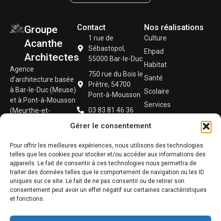
Contact
Nos réalisations
Groupe
1 rue de
Culture
Acanthe
Sébastopol,
Ehpad
Architectes
55000 Bar-le-Duc
Habitat
Agence
750 rue du Bois le
Santé
d’architecture basée
Prêtre, 54700
à Bar-le-Duc (Meuse)
Scolaire
Pont-à-Mousson
et à Pont-à-Mousson
Services
03 83 81 46 36
(Meurthe-et-
Sport
Moselle), spécialisée
contact@groupeacanthearchitectes.fr
Gérer le consentement
dans la conception
Techniques
de logements
Tertiaire
Pour offrir les meilleures expériences, nous utilisons des technologies
collectifs,
telles que les cookies pour stocker et/ou accéder aux informations des
Urbain
équipements publics
appareils. Le fait de consentir à ces technologies nous permettra de
et rénovations
traiter des données telles que le comportement de navigation ou les ID
uniques sur ce site. Le fait de ne pas consentir ou de retirer son
durables.
consentement peut avoir un effet négatif sur certaines caractéristiques
et fonctions.