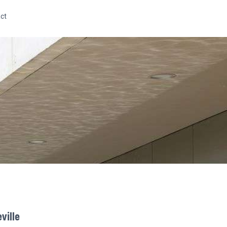
ct
ville