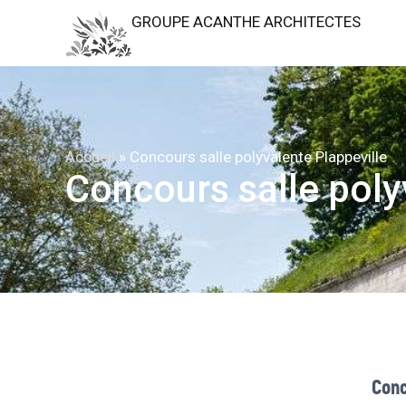
GROUPE ACANTHE ARCHITECTES
Accueil
»
Concours salle polyvalente Plappeville
Concours salle poly
Conc