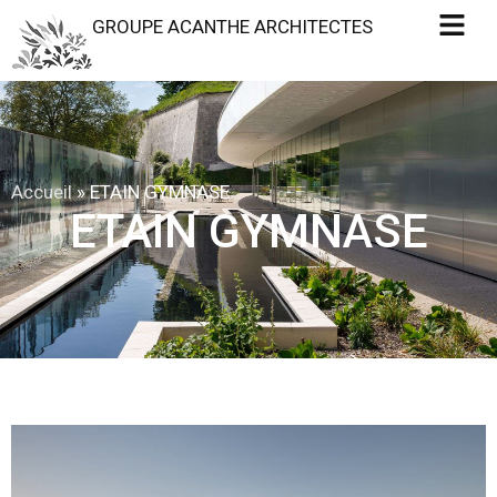
GROUPE ACANTHE ARCHITECTES
Accueil
»
ETAIN GYMNASE
ETAIN GYMNASE