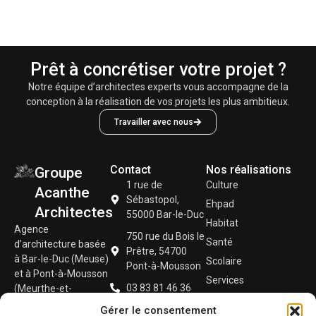
Prêt à concrétiser votre projet ?
Notre équipe d’architectes experts vous accompagne de la
conception à la réalisation de vos projets les plus ambitieux.
Travailler avec nous
Contact
Nos réalisations
Groupe
1 rue de
Culture
Acanthe
Sébastopol,
Ehpad
Architectes
55000 Bar-le-Duc
Habitat
Agence
750 rue du Bois le
Santé
d’architecture basée
Prêtre, 54700
à Bar-le-Duc (Meuse)
Scolaire
Pont-à-Mousson
et à Pont-à-Mousson
Services
03 83 81 46 36
(Meurthe-et-
Sport
Moselle), spécialisée
contact@groupeacanthearchitectes.fr
Gérer le consentement